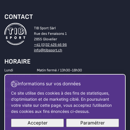
CONTACT
TIB Sport Sàrl
Rue des Fenaisons 1
2855 Glovelier
+41 (0)32 426 46 96
info@tibsport.ch
HORAIRE
Lundi
Matin fermé / 13h30-18h30
Mardi à vendredi
8h30 – 12h00 / 13h30-18h30
Samedi
8h30 – 16h00 Non-stop
Informations sur vos données
INFORMATIONS
Ce site utilise des cookies à des fins de statistiques,
Magasin
d’optimisation et de marketing ciblé. En poursuivant
Règlement matériel d’occasion
votre visite sur cette page, vous acceptez l’utilisation
Location matériel
des cookies aux fins énoncées ci-dessus.
Conditions générale de vente
Accepter
Paramétrer