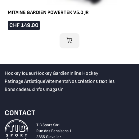
MITAINE GARDIEN POWERTEK V5.0 JR
CHF
149.00
AJOUTER AU PANIER
Hockey Joueur
Hockey Gardien
Inline Hockey
Patinage Artistique
Vêtements
Nos créations textiles
Bons cadeaux
Infos magasin
CONTACT
TIB Sport Sàrl
Rue des Fenaisons 1
2855 Glovelier