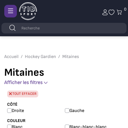
0
Afficher
la
Mots
Rechercher
navigation
clés
Accueil
Hockey Gardien
Mitaines
Mitaines
Afficher les filtres
TOUT EFFACER
CÔTÉ
Droite
Gauche
COULEUR
Blanc
Blanc-blanc-blanc