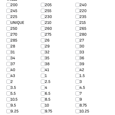
200
205
240
245
255
220
225
230
235
UNIQUE
210
215
250
260
265
270
275
280
285
26
27
28
29
30
31
32
33
34
35
36
37
38
39
40
41
42
43
1
1.5
2
2.5
3
3.5
4
4.5
5.5
6.5
7
10.5
8.5
9
9.5
10
8.75
9.25
9.75
10.25