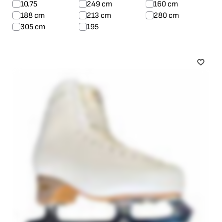
10.75
249 cm
160 cm
188 cm
213 cm
280 cm
305 cm
195