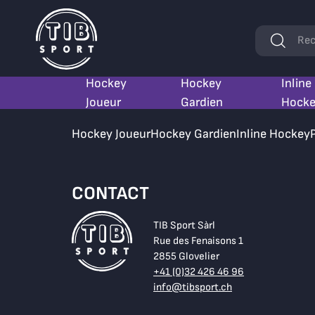
Mots
Rec
clés
Hockey
Hockey
Inline
Joueur
Gardien
Hock
Hockey Joueur
Hockey Gardien
Inline Hockey
CONTACT
TIB Sport Sàrl
Rue des Fenaisons 1
2855 Glovelier
+41 (0)32 426 46 96
info@tibsport.ch