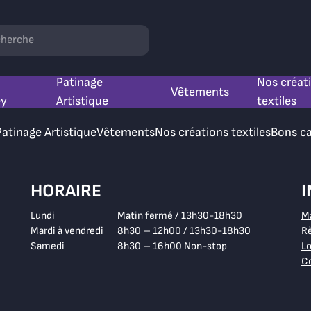
hercher
Patinage
Nos créat
Vêtements
ey
Artistique
textiles
Patinage Artistique
Vêtements
Nos créations textiles
Bons c
HORAIRE
Lundi
Matin fermé / 13h30-18h30
M
Mardi à vendredi
8h30 – 12h00 / 13h30-18h30
Rè
Samedi
8h30 – 16h00 Non-stop
Lo
Co