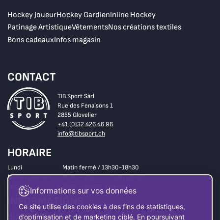
Hockey Joueur
Hockey Gardien
Inline Hockey
Patinage Artistique
Vêtements
Nos créations textiles
Bons cadeaux
Infos magasin
CONTACT
TIB Sport Sàrl
Rue des Fenaisons 1
2855 Glovelier
+41 (0)32 426 46 96
info@tibsport.ch
HORAIRE
Lundi
Matin fermé / 13h30-18h30
Mardi à vendredi
8h30 – 12h00 / 13h30-18h30
Samedi
8h30 – 16h00 Non-stop
Informations sur vos données
INFORMATIONS
Ce site utilise des cookies à des fins de statistiques,
Magasin
d’optimisation et de marketing ciblé. En poursuivant