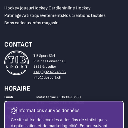
Hockey Joueur
Hockey Gardien
Inline Hockey
Patinage Artistique
Vêtements
Nos créations textiles
Bons cadeaux
Infos magasin
CONTACT
TIB Sport Sàrl
Rue des Fenaisons 1
2855 Glovelier
+41 (0)32 426 46 96
info@tibsport.ch
HORAIRE
Lundi
Matin fermé / 13h30-18h30
Mardi à vendredi
8h30 – 12h00 / 13h30-18h30
Samedi
8h30 – 16h00 Non-stop
Informations sur vos données
INFORMATIONS
Ce site utilise des cookies à des fins de statistiques,
Magasin
d’optimisation et de marketing ciblé. En poursuivant