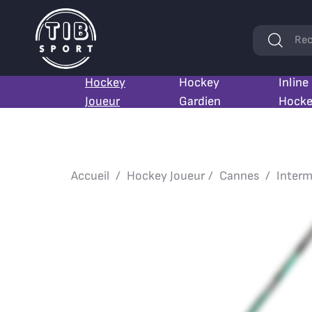
Mots
Rec
clés
Hockey
Hockey
Inline
Joueur
Gardien
Hock
Accueil
Hockey Joueur
Cannes
Interm