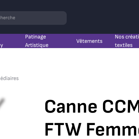
hercher
Patinage
Nos créat
Vêtements
ey
Artistique
textiles
édiaires
Canne CCM
FTW Femme