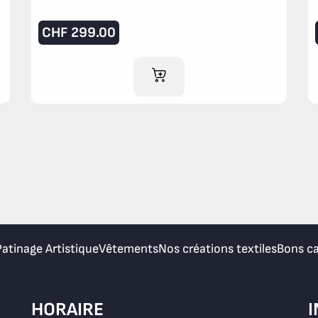
CHF
299.00
AJOUTER AU PANIER
Patinage Artistique
Vêtements
Nos créations textiles
Bons c
HORAIRE