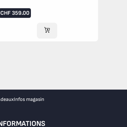
CHF
359.00
AJOUTER AU PANIER
adeaux
Infos magasin
INFORMATIONS