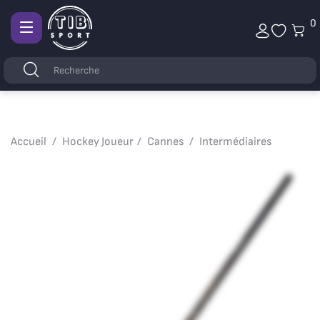
0
Afficher
la
Mots
Rechercher
navigation
clés
Accueil
Hockey Joueur
Cannes
Intermédiaires