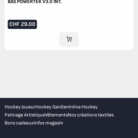
BAS POWERTEK V3.0 INT.
CHF
29.00
AJOUTER AU PANIER
Hockey Joueur
Hockey Gardien
Inline Hockey
Patinage Artistique
Vêtements
Nos créations textiles
Bons cadeaux
Infos magasin