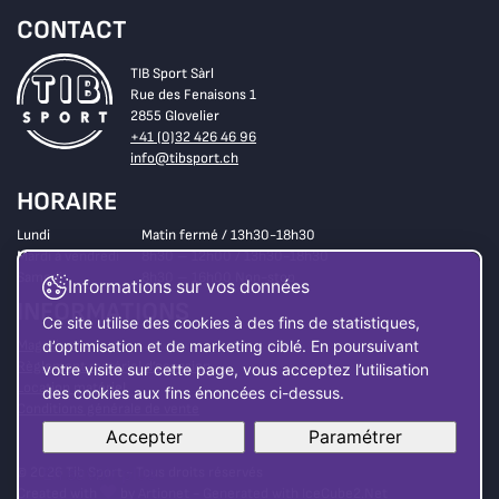
CONTACT
TIB Sport Sàrl
Rue des Fenaisons 1
2855 Glovelier
+41 (0)32 426 46 96
info@tibsport.ch
HORAIRE
Lundi
Matin fermé / 13h30-18h30
Mardi à vendredi
8h30 – 12h00 / 13h30-18h30
Samedi
8h30 – 16h00 Non-stop
Informations sur vos données
INFORMATIONS
Ce site utilise des cookies à des fins de statistiques,
Magasin
d’optimisation et de marketing ciblé. En poursuivant
Règlement matériel d’occasion
votre visite sur cette page, vous acceptez l’utilisation
Location matériel
des cookies aux fins énoncées ci-dessus.
Conditions générale de vente
Accepter
Paramétrer
© 2026 Tib Sport - Tous droits réservés
En savoir plus
Created with
by
Artionet
-
Generated with IceCube2.Net