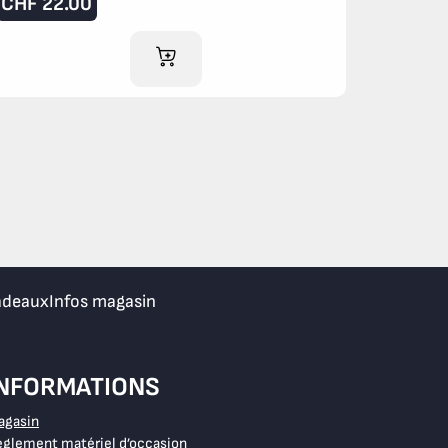
CHF
22.00
AJOUTER AU PANIER
adeaux
Infos magasin
INFORMATIONS
agasin
glement matériel d’occasion