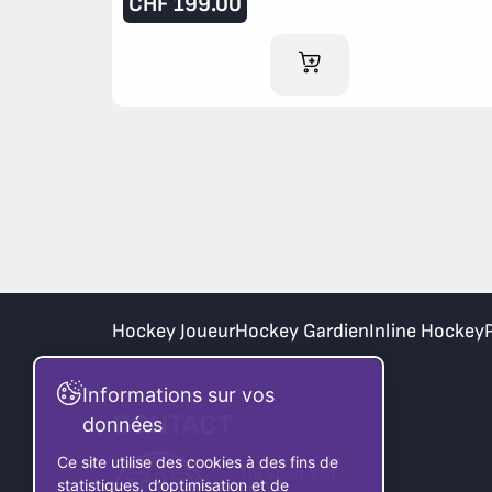
CHF
199.00
AJOUTER AU PANIER
Hockey Joueur
Hockey Gardien
Inline Hockey
Informations sur vos
CONTACT
données
Ce site utilise des cookies à des fins de
TIB Sport Sàrl
statistiques, d’optimisation et de