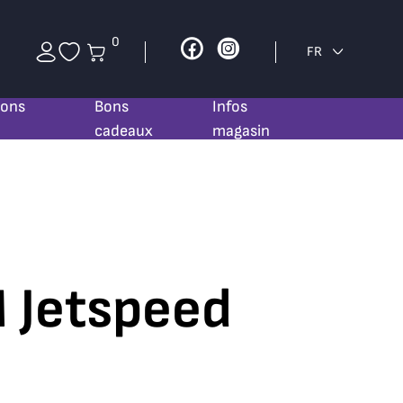
0
Facebook
Instagram
FR
ions
Bons
Infos
cadeaux
magasin
 Jetspeed