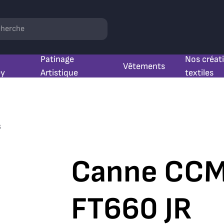
hercher
Patinage
Nos créat
Vêtements
ey
Artistique
textiles
s
Canne CCM
FT660 JR