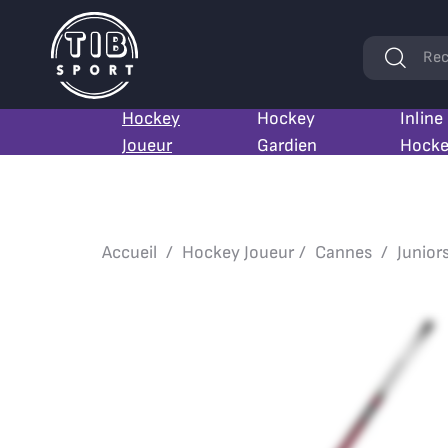
Mots
Rec
clés
Hockey
Hockey
Inline
Joueur
Gardien
Hock
Accueil
Hockey Joueur
Cannes
Junior