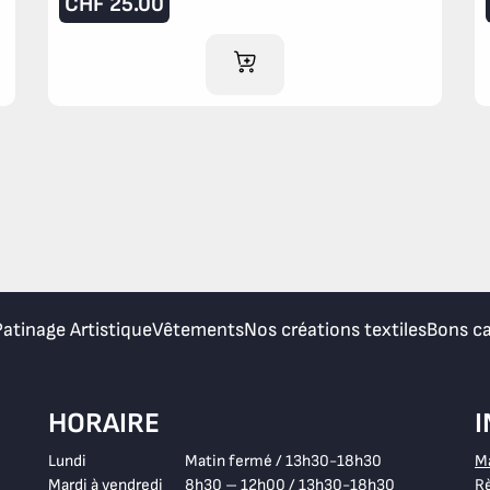
CHF
25.00
AJOUTER AU PANIER
Patinage Artistique
Vêtements
Nos créations textiles
Bons c
HORAIRE
Lundi
Matin fermé / 13h30-18h30
M
Mardi à vendredi
8h30 – 12h00 / 13h30-18h30
Rè