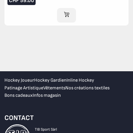
CHF
59.00
AJOUTER AU PANIER
Hockey Joueur
Hockey Gardien
Inline Hockey
Patinage Artistique
Vêtements
Nos créations textiles
Bons cadeaux
Infos magasin
CONTACT
TIB Sport Sàrl