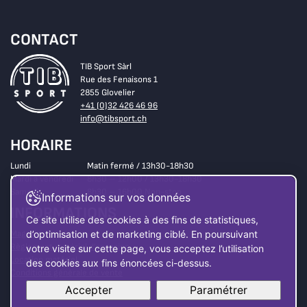
CONTACT
TIB Sport Sàrl
Rue des Fenaisons 1
2855 Glovelier
+41 (0)32 426 46 96
info@tibsport.ch
HORAIRE
Lundi
Matin fermé / 13h30-18h30
Mardi à vendredi
8h30 – 12h00 / 13h30-18h30
Samedi
8h30 – 16h00 Non-stop
Informations sur vos données
INFORMATIONS
Ce site utilise des cookies à des fins de statistiques,
Magasin
d’optimisation et de marketing ciblé. En poursuivant
Règlement matériel d’occasion
votre visite sur cette page, vous acceptez l’utilisation
Location matériel
des cookies aux fins énoncées ci-dessus.
Conditions générale de vente
Accepter
Paramétrer