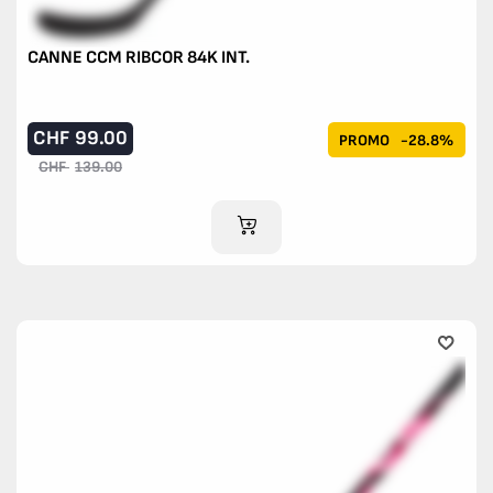
CANNE CCM RIBCOR 84K INT.
CHF
99.00
PROMO
-28.8%
CHF
139.00
AJOUTER AU PANIER