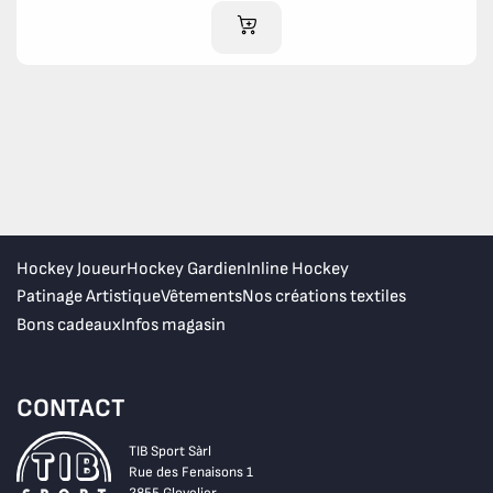
AJOUTER AU PANIER
Hockey Joueur
Hockey Gardien
Inline Hockey
Patinage Artistique
Vêtements
Nos créations textiles
Bons cadeaux
Infos magasin
CONTACT
TIB Sport Sàrl
Rue des Fenaisons 1