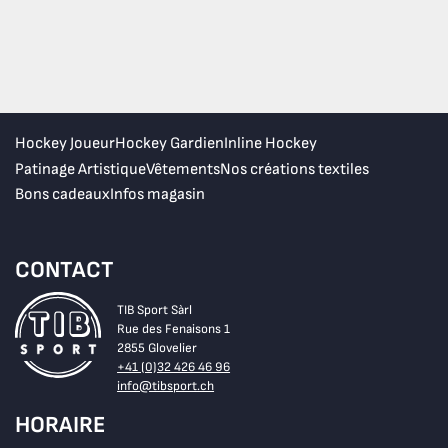
Hockey Joueur
Hockey Gardien
Inline Hockey
Patinage Artistique
Vêtements
Nos créations textiles
Bons cadeaux
Infos magasin
CONTACT
TIB Sport Sàrl
Rue des Fenaisons 1
2855 Glovelier
+41 (0)32 426 46 96
info@tibsport.ch
HORAIRE