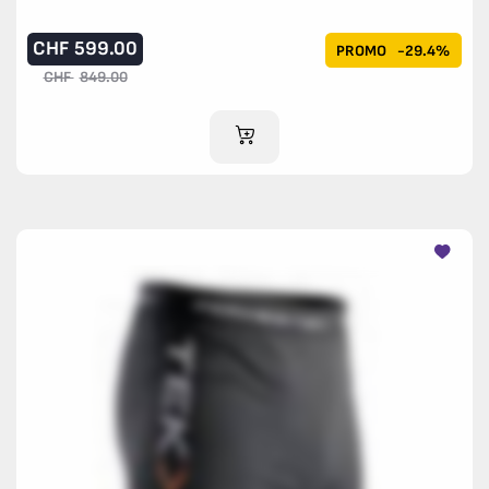
CHF
599.00
PROMO
-29.4%
CHF
849.00
AJOUTER AU PANIER