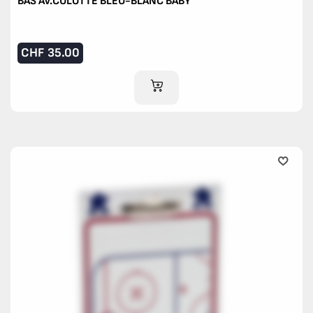
BAS AV.CULOTTE BLEU-BLANC BABY
CHF
35.00
AJOUTER AU PANIER