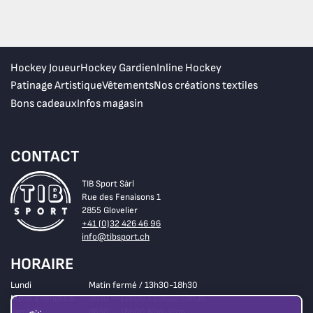
Hockey Joueur
Hockey Gardien
Inline Hockey
Patinage Artistique
Vêtements
Nos créations textiles
Bons cadeaux
Infos magasin
CONTACT
TIB Sport Sàrl
Rue des Fenaisons 1
2855 Glovelier
+41 (0)32 426 46 96
info@tibsport.ch
HORAIRE
Lundi
Matin fermé / 13h30-18h30
Mardi à vendredi
8h30 – 12h00 / 13h30-18h30
Samedi
8h30 – 16h00 Non-stop