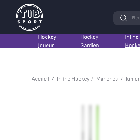
Mots
Rec
clés
Hockey
Hockey
Inline
Joueur
Gardien
Hock
Accueil
Inline Hockey
Manches
Junior