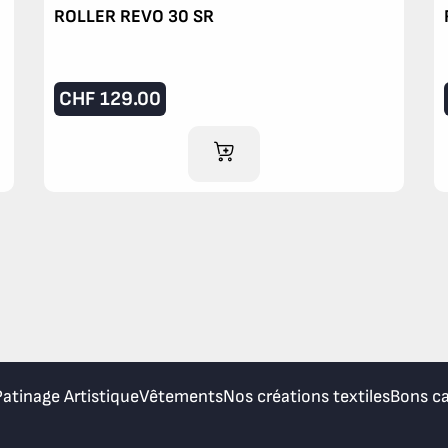
ROLLER REVO 30 SR
CHF
129.00
AJOUTER AU PANIER
Patinage Artistique
Vêtements
Nos créations textiles
Bons c