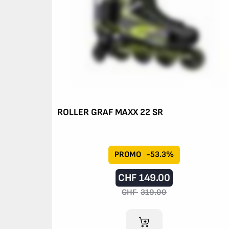
ROLLER GRAF MAXX 22 SR
PROMO
-53.3%
CHF
149.00
CHF
319.00
AJOUTER AU PANIER