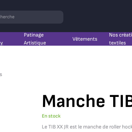
hercher
Patinage
Nos créat
Vêtements
ey
Artistique
textiles
s
Manche TIB
En stock
Le TIB XX JR est le manche de roller hock