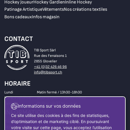
Hockey Joueur
Hockey Gardien
Inline Hockey
Patinage Artistique
Vêtements
Nos créations textiles
Bons cadeaux
Infos magasin
CONTACT
TIB Sport Sàrl
Rue des Fenaisons 1
2855 Glovelier
+41 (0)32 426 46 96
info@tibsport.ch
HORAIRE
Lundi
Matin fermé / 13h30-18h30
Mardi à vendredi
8h30 – 12h00 / 13h30-18h30
Samedi
8h30 – 16h00 Non-stop
Informations sur vos données
INFORMATIONS
Ce site utilise des cookies à des fins de statistiques,
Magasin
d’optimisation et de marketing ciblé. En poursuivant
Règlement matériel d’occasion
votre visite sur cette page, vous acceptez l’utilisation