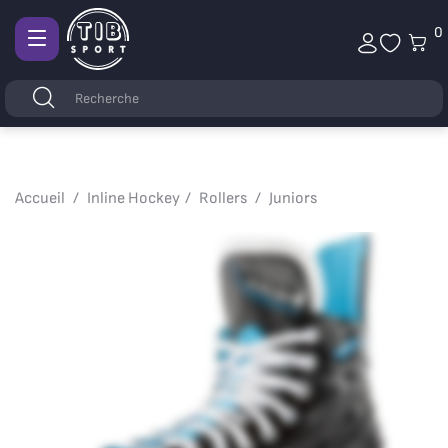
0
Afficher
la
Mots
Rechercher
navigation
clés
Accueil
Inline Hockey
Rollers
Juniors