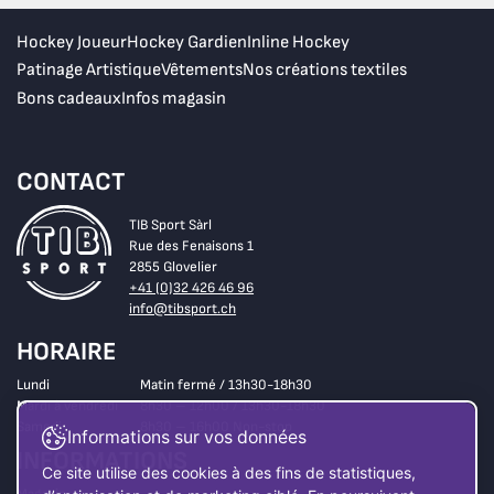
Hockey Joueur
Hockey Gardien
Inline Hockey
Patinage Artistique
Vêtements
Nos créations textiles
Bons cadeaux
Infos magasin
CONTACT
TIB Sport Sàrl
Rue des Fenaisons 1
2855 Glovelier
+41 (0)32 426 46 96
info@tibsport.ch
HORAIRE
Lundi
Matin fermé / 13h30-18h30
Mardi à vendredi
8h30 – 12h00 / 13h30-18h30
Samedi
8h30 – 16h00 Non-stop
Informations sur vos données
INFORMATIONS
Ce site utilise des cookies à des fins de statistiques,