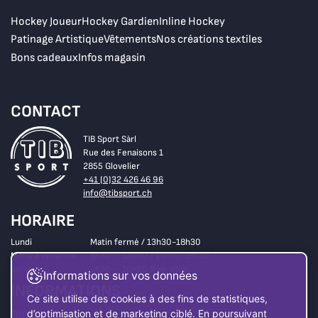
Hockey Joueur
Hockey Gardien
Inline Hockey
Patinage Artistique
Vêtements
Nos créations textiles
Bons cadeaux
Infos magasin
CONTACT
TIB Sport Sàrl
Rue des Fenaisons 1
2855 Glovelier
+41 (0)32 426 46 96
info@tibsport.ch
HORAIRE
Lundi
Matin fermé / 13h30-18h30
Mardi à vendredi
8h30 – 12h00 / 13h30-18h30
Samedi
8h30 – 16h00 Non-stop
Informations sur vos données
INFORMATIONS
Ce site utilise des cookies à des fins de statistiques,
Magasin
d’optimisation et de marketing ciblé. En poursuivant