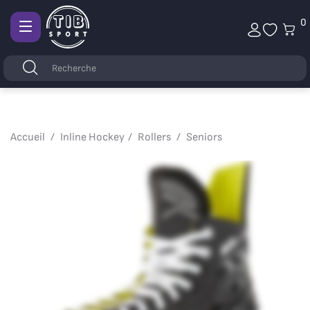
0
Afficher
la
Mots
Rechercher
navigation
clés
Accueil
Inline Hockey
Rollers
Seniors