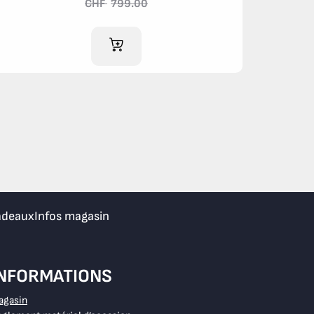
CHF
799.00
AJOUTER AU PANIER
adeaux
Infos magasin
INFORMATIONS
agasin