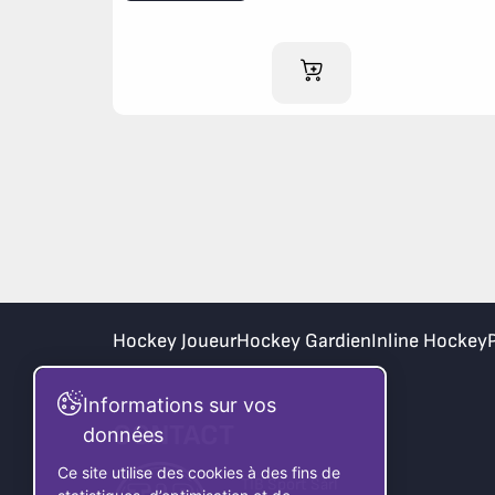
AJOUTER AU PANIER
Hockey Joueur
Hockey Gardien
Inline Hockey
Informations sur vos
CONTACT
données
Ce site utilise des cookies à des fins de
TIB Sport Sàrl