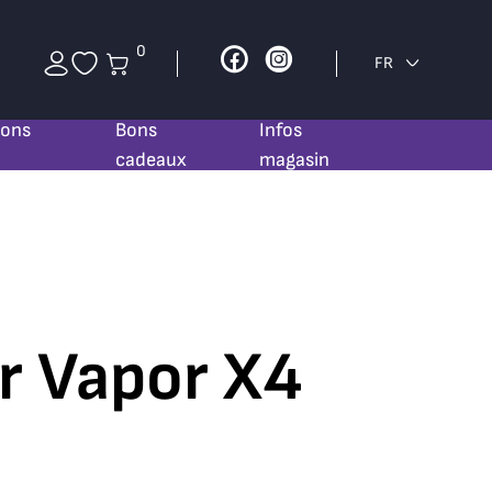
0
Facebook
Instagram
FR
ions
Bons
Infos
cadeaux
magasin
r Vapor X4