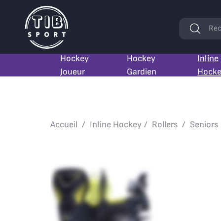
Mots
Rec
clés
Hockey
Hockey
Inline
Joueur
Gardien
Hock
Accueil
Inline Hockey
Rollers
Seniors