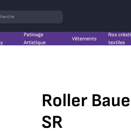
hercher
Patinage
Nos créat
Vêtements
ey
Artistique
textiles
Roller Baue
SR