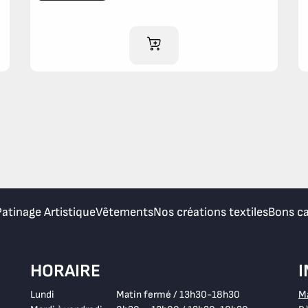
AJOUTER AU PANIER
Patinage Artistique
Vêtements
Nos créations textiles
Bons c
HORAIRE
Lundi
Matin fermé / 13h30-18h30
M