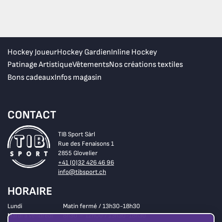
Hockey Joueur
Hockey Gardien
Inline Hockey
Patinage Artistique
Vêtements
Nos créations textiles
Bons cadeaux
Infos magasin
CONTACT
TIB Sport Sàrl
Rue des Fenaisons 1
2855 Glovelier
+41 (0)32 426 46 96
info@tibsport.ch
HORAIRE
Lundi
Matin fermé / 13h30-18h30
Mardi à vendredi
8h30 – 12h00 / 13h30-18h30