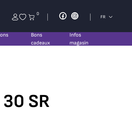
0
Facebook
Instagram
FR
ions
Bons
Infos
cadeaux
magasin
o 30 SR