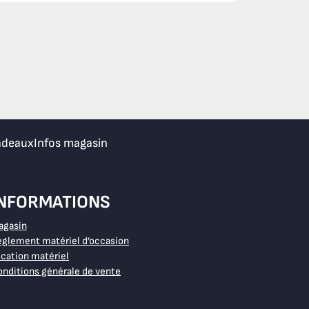
adeaux
Infos magasin
INFORMATIONS
agasin
glement matériel d’occasion
cation matériel
nditions générale de vente