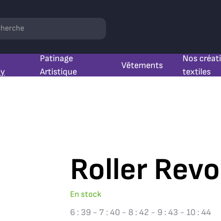
hercher
Patinage
Nos créat
Vêtements
ey
Artistique
textiles
Roller Rev
En stock
6 : 39 - 7 : 40 - 8 : 42 - 9 : 43 - 10 : 44