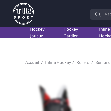
Mots
Rec
clés
Hockey
Hockey
Inline
Joueur
Gardien
Hock
Accueil
Inline Hockey
Rollers
Seniors