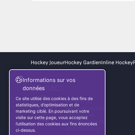
Hockey Joueur
Hockey Gardien
Inline Hockey
Informations sur vos
CONTACT
données
Ce site utilise des cookies à des fins de
TIB Sport Sàrl
statistiques, d’optimisation et de
Rue des Fenaisons 1
marketing ciblé. En poursuivant votre
2855 Glovelier
visite sur cette page, vous acceptez
+41 (0)32 426 46 96
l’utilisation des cookies aux fins énoncées
info@tibsport.ch
ci-dessus.