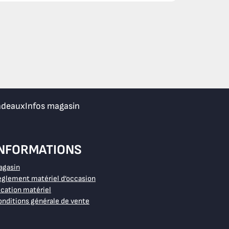
adeaux
Infos magasin
INFORMATIONS
agasin
glement matériel d’occasion
cation matériel
nditions générale de vente