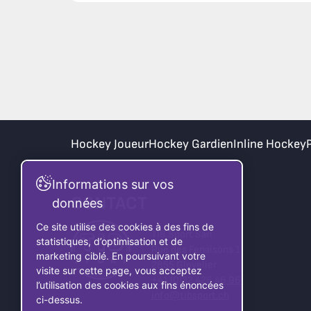
Hockey Joueur
Hockey Gardien
Inline Hockey
Informations sur vos
CONTACT
données
Ce site utilise des cookies à des fins de
TIB Sport Sàrl
statistiques, d’optimisation et de
Rue des Fenaisons 1
marketing ciblé. En poursuivant votre
2855 Glovelier
visite sur cette page, vous acceptez
+41 (0)32 426 46 96
l’utilisation des cookies aux fins énoncées
info@tibsport.ch
ci-dessus.