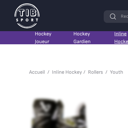
Mots
Rec
clés
Hockey
Hockey
Inline
Joueur
Gardien
Hock
Accueil
Inline Hockey
Rollers
Youth