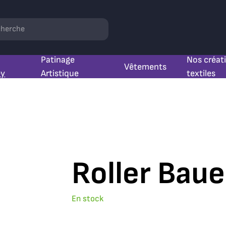
hercher
Patinage
Nos créat
Vêtements
ey
Artistique
textiles
Roller Baue
En stock