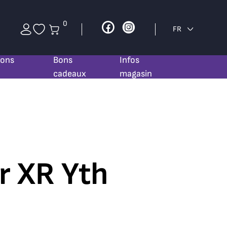
0
Facebook
Instagram
FR
ions
Bons
Infos
cadeaux
magasin
r XR Yth