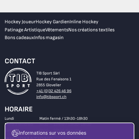
Hockey Joueur
Hockey Gardien
Inline Hockey
Patinage Artistique
Vêtements
Nos créations textiles
Bons cadeaux
Infos magasin
CONTACT
TIB Sport Sàrl
Rue des Fenaisons 1
2855 Glovelier
+41 (0)32 426 46 96
info@tibsport.ch
HORAIRE
Lundi
Matin fermé / 13h30-18h30
Mardi à vendredi
8h30 – 12h00 / 13h30-18h30
Samedi
8h30 – 16h00 Non-stop
Informations sur vos données