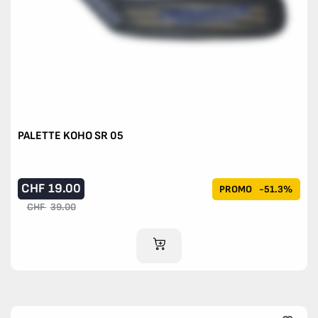
PALETTE KOHO SR 05
CHF
19.00
PROMO
-51.3%
CHF
39.00
AJOUTER AU PANIER