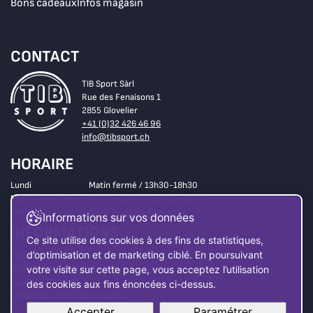
Bons cadeaux
Infos magasin
CONTACT
TIB Sport Sàrl
Rue des Fenaisons 1
2855 Glovelier
+41 (0)32 426 46 96
info@tibsport.ch
HORAIRE
Lundi
Matin fermé / 13h30-18h30
Mardi à vendredi
8h30 – 12h00 / 13h30-18h30
Samedi
8h30 – 16h00 Non-stop
Informations sur vos données
INFORMATIONS
Ce site utilise des cookies à des fins de statistiques,
Magasin
d’optimisation et de marketing ciblé. En poursuivant
Règlement matériel d’occasion
votre visite sur cette page, vous acceptez l’utilisation
Location matériel
des cookies aux fins énoncées ci-dessus.
Conditions générale de vente
Accepter
Paramétrer