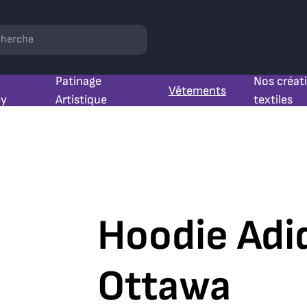
hercher
Patinage
Nos créat
Vêtements
ey
Artistique
textiles
Hoodie Adi
Ottawa