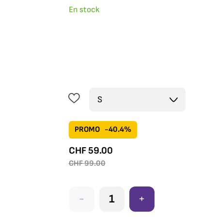
En stock
PROMO
-40.4%
CHF
59.00
CHF
99.00
-
+