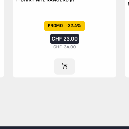
PROMO
-32.4%
CHF
23.00
CHF
34.00
AJOUTER AU PANIER