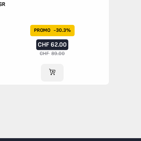
SR
PROMO
-30.3%
CHF
62.00
CHF
89.00
AJOUTER AU PANIER