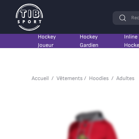
Mots
Rec
clés
Hockey
Hockey
Inline
Joueur
Gardien
Hock
Accueil
Vêtements
Hoodies
Adultes